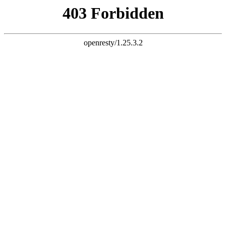
k8凯发一触即发
集团首页
财富管理
玖行保险
消费分期
消费金融
数字科技
AI人工智能
大数据科技
关于集团
企业简介
企业荣誉
新闻中心
幸福频道
品牌合作